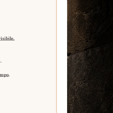
sibile
.
.
empo
.