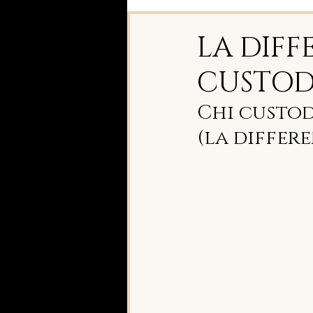
LA DIFF
CUSTOD
Chi custod
(la differ