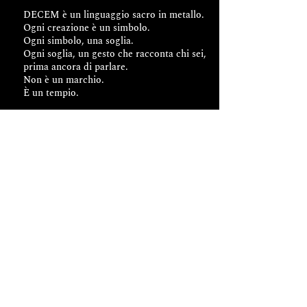
DECEM è un linguaggio sacro in metallo.
Ogni creazione è un simbolo.
Ogni simbolo, una soglia.
Ogni soglia, un gesto che racconta chi sei,
prima ancora di parlare.
Non è un marchio.
È un tempio.
Leggi il manifesto completo
Privacy policy
Politica
di reso e rimborso
Cookie Policy
Clausola ODR
Termini e Condizioni
NEWSLETTER