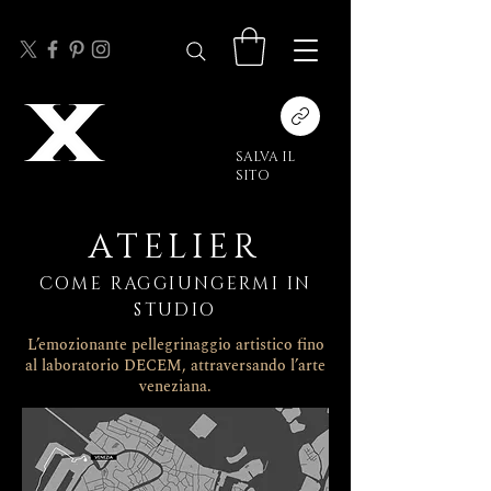
SALVA IL
SITO
ATELIER
COME RAGGIUNGERMI IN
STUDIO
L’emozionante pellegrinaggio artistico fino
al laboratorio DECEM, attraversando l’arte
veneziana.