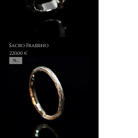
Sacro Frassino
Prezzo
220,00 €
New