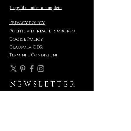
Leggi il manifesto completo
Privacy policy
Politica
di reso e rimborso
Cookie Policy
Clausola ODR
Termini e Condizioni
NEWSLETTER
ENTRA NEL CERCHIO
ESCLUSIVO DI DECEM
Non è una newsletter.
È un varco.
Ogni messaggio è una soglia:
ti parla di ciò che sta per nascere,