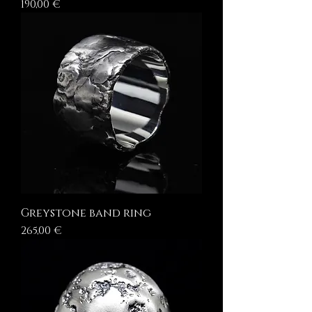
Prezzo
190,00 €
Greystone band ring
Prezzo
265,00 €