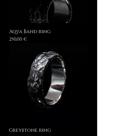
Aqva Band ring
Prezzo
250,00 €
Greystone ring