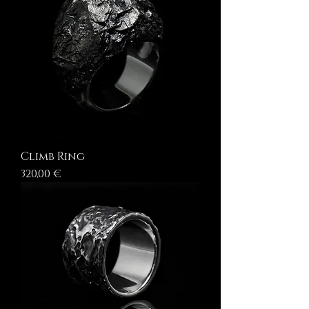
Climb Ring
Prezzo
320,00 €