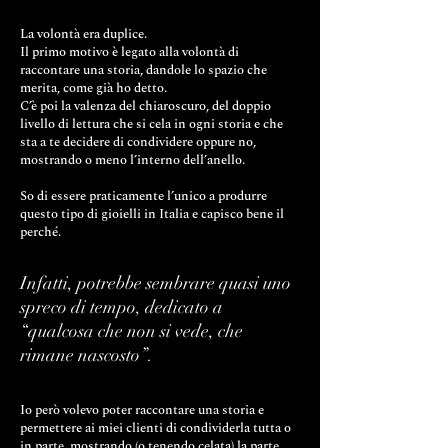
La volontà era duplice.
Il primo motivo è legato alla volontà di
raccontare una storia, dandole lo spazio che
merita, come già ho detto.
C’è poi la valenza del chiaroscuro, del doppio
livello di lettura che si cela in ogni storia e che
sta a te decidere di condividere oppure no,
mostrando o meno l’interno dell’anello.
So di essere praticamente l’unico a produrre
questo tipo di gioielli in Italia e capisco bene il
perché.
Infatti, potrebbe sembrare quasi uno
spreco di tempo, dedicato a
“qualcosa che non si vede, che
rimane nascosto”.
Io però volevo poter raccontare una storia e
permettere ai miei clienti di condividerla tutta o
in parte, mostrando (o tenendo celata) la parte