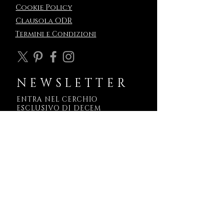
Cookie Policy
Clausola ODR
Termini e Condizioni
NEWSLETTER
ENTRA NEL CERCHIO
ESCLUSIVO DI DECEM
Non è una newsletter.
È un varco.
Ogni messaggio è una soglia:
ti parla di ciò che sta per nascere,
di simboli che ancora non esistono,
di storie scolpite in metallo —
prima che il mondo le conosca.
Se scegli di entrare,
riceverai in silenzio:
– Segni in anticipo su nuove creazioni