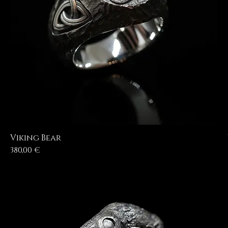
Viking Bear
Prezzo
380,00 €