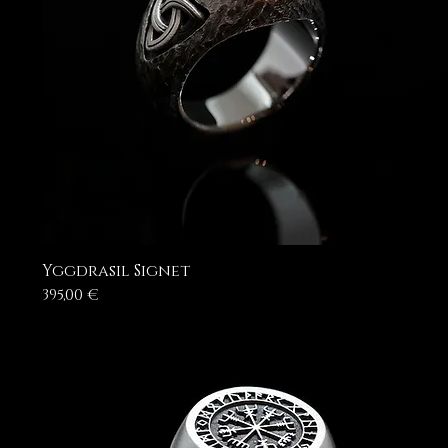
Yggdrasil Signet
Prezzo
395,00 €