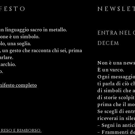
FESTO
NEWSLE
 linguaggio sacro in metallo.
ENTRA NEL 
one è un simbolo.
o, una soglia.
DECEM
, un gesto che racconta chi sei, prima
arlare.
Non è una newsl
archio.
È un varco.
o.
Ogni messaggio 
ti parla di ciò c
nifesto completo
di simboli che 
di storie scolpi
prima che il mo
Se scegli di ent
riceverai in sile
– Segni in anti
 reso e rimborso
– Frammenti de