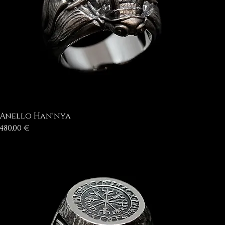
Anello Han'nya
Prezzo
480,00 €