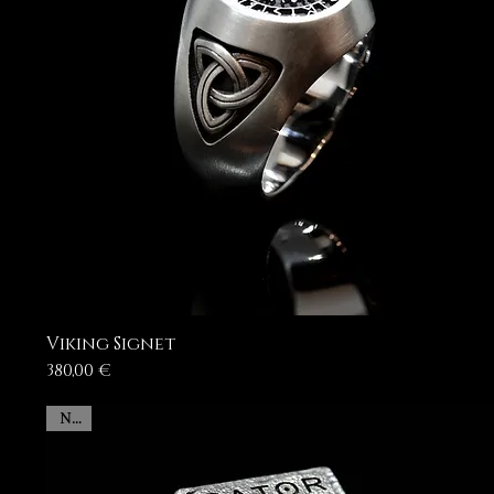
Viking Signet
Prezzo
380,00 €
New