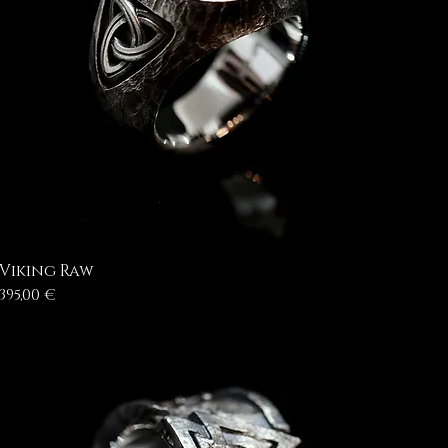
Viking Raw
Prezzo
395,00 €