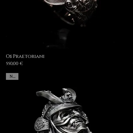
Os Praetoriani
Prezzo
550,00 €
New