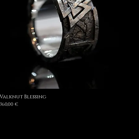
Valknut Blessing
Prezzo
360,00 €