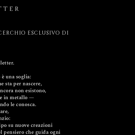
TTER
CERCHIO ESCLUSIVO DI
etter.
è una soglia:
he sta per nascere,
ancora non esistono,
te in metallo —
ndo le conosca.
rare,
nzio:
cipo su nuove creazioni
l pensiero che guida ogni