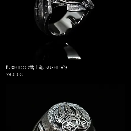
Bushido (武士道, bushidō)
Prezzo
550,00 €