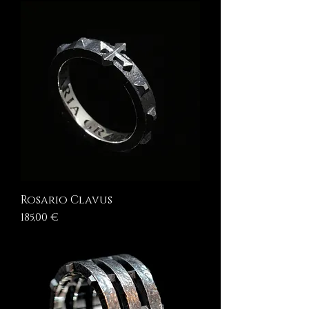
Rosario Clavus
Prezzo
185,00 €