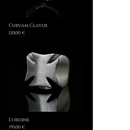
Curvam Clavus
Prezzo
120,00 €
L'ordine
Prezzo
395,00 €