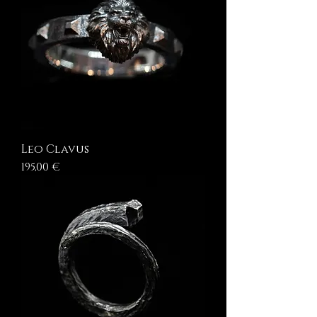
Leo Clavus
Prezzo
195,00 €