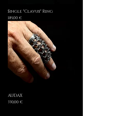
Single "Clavus" Ring
Prezzo
185,00 €
AUDAX
Prezzo
330,00 €