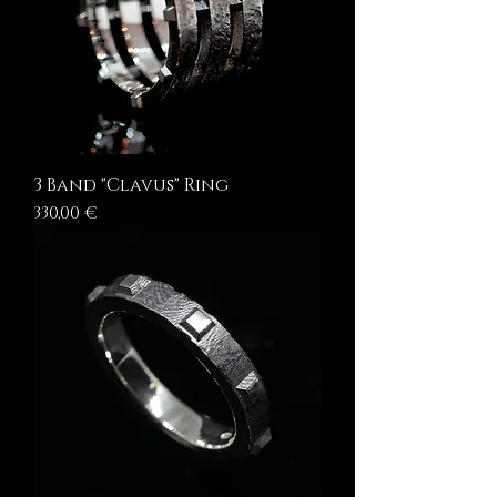
3 Band "Clavus" Ring
Prezzo
330,00 €