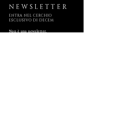
NEWSLETTER
ENTRA NEL CERCHIO
ESCLUSIVO DI DECEM
Non è una newsletter.
È un varco.
Ogni messaggio è una soglia:
ti parla di ciò che sta per nascere,
di simboli che ancora non esistono,
di storie scolpite in metallo —
prima che il mondo le conosca.
Se scegli di entrare,
riceverai in silenzio:
– Segni in anticipo su nuove creazioni
– Frammenti del pensiero che guida
ogni gesto
– Storie invisibili che accompagnano
ogni oggetto
DECEM non invia comunicazioni.
Invia chiavi.