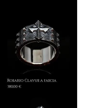
Rosario Clavus a fascia
Prezzo
380,00 €