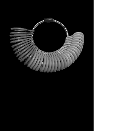
Non è un omaggio qualunque.
È il tuo primo passo dentro
l’universo DECEM.
Uno strumento che porta con
sé simboli, ispirazione e utilità
concreta.
Non una semplice busta, ma un