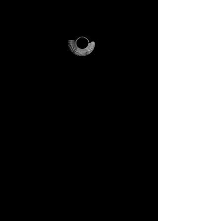
rituale di accesso.
DECEM Starter Kit –
Valore €59 → per te
incluso
Ordina il tuo Starter Kit e
riceverai a casa:
✔️ Anelliera professionale da
orafo (riutilizzabile per
sempre).
✔️ Magalog DECEM – guida