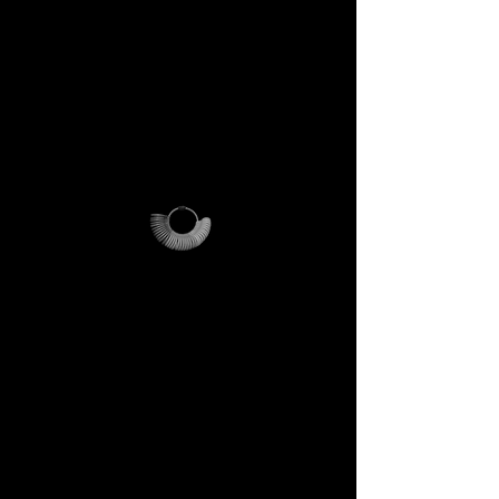
rimborsa l’intera spesa di
spedizione.
> In pratica: se acquisti, il kit ti
viene rimborsato. Se non
acquisti, il kit resta tuo: una
reliquia DECEM che potrai
usare e conservare.
Perché è unico
L’anelliera diventa il tuo
strumento personale, il
Magalog la tua mappa, la busta
riutilizzabile il tuo contenitore