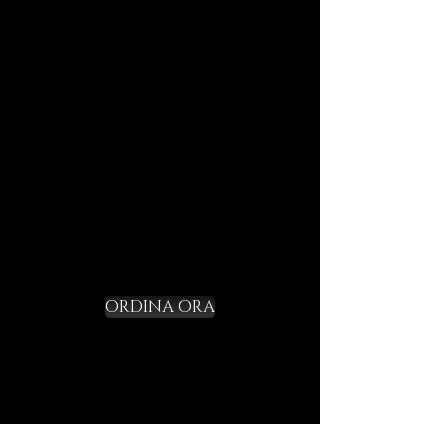
di viaggi futuri.
Ogni elemento è pensato per
durare, per parlarti di noi e per
farti entrare in sintonia con il
linguaggio DECEM.
Non un gadget, ma un rito di
iniziazione.
Richiedi il tuo
Starter Kit e varca la
soglia
ORDINA ORA
Ogni anello DECEM non è un semplice gioiello,