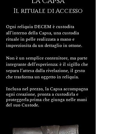
La Capsa
I tempi di realizzazione del tuo
esclusivo gioiello Decem sono di
Il rituale di Accesso
circa 15/20 giorni lavorativi.
FINITURE
Ogni reliquia DECEM è custodita
all’interno della Capsa, una custodia
rituale in pelle realizzata a mano e
impreziosita da un dettaglio in ottone.
Non è un semplice contenitore, ma parte
integrante dell’esperienza: è il sigillo che
separa l’attesa dalla rivelazione, il gesto
che trasforma un oggetto in reliquia.
Inclusa nel prezzo, la Capsa accompagna
ogni creazione, pronta a custodirla e
proteggerla
prima che giunga nelle mani
del suo Custode.