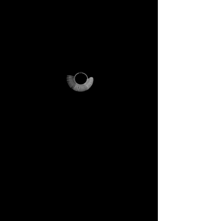
ufficiale al nostro universo
creativo.
✔️ Busta per spedizioni
riutilizzabile, personalizzata
DECEM.
Come funziona
> Ti chiediamo solo di coprire i
costi di invio
(€21)
.
> Se acquisti un anello
DECEM sopra i
€200
, riceverai
un codice promozionale che ti