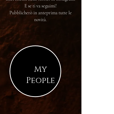
E se ti va seguimi!
Pubblicherò in anteprima tutte le
novità.
My
People