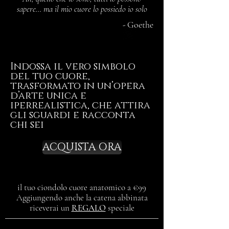
sapere… ma il mio cuore lo possiedo io solo
-
Goethe
Indossa il vero simbolo
del tuo cuore,
trasformato in un’opera
d’arte unica e
iperrealistica, che attira
gli sguardi e racconta
chi sei
ACQUISTA ORA
il tuo ciondolo cuore anatomico a €99
Aggiungendo anche la catena abbinata
riceverai un
REGALO
speciale