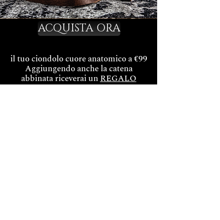
ACQUISTA ORA
il tuo ciondolo cuore anatomico a €99
Aggiungendo anche la catena
abbinata riceverai un
REGALO
speciale
Sarai Llamas -
Graphic Designer -
Medical Art