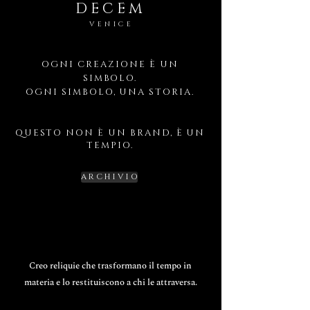
D E C E M
VENICE
OGNI CREAZIONE È UN
SIMBOLO.
OGNI SIMBOLO, UNA STORIA.
QUESTO NON È UN BRAND, È UN
TEMPIO.
A R C H I V I O
INIZIA IL TUO RITUALE
Creo reliquie che trasformano il tempo in
materia e lo restituiscono a chi le attraversa.