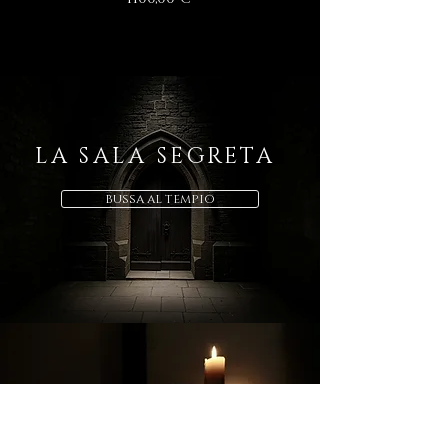
New
New
New
New
New
New
New
New
New
New
New
New
New
New
New
New
LA SALA SEGRETA
BUSSA AL TEMPIO
Vlad III - Black Diamonds
Bushido (武士道, bushidō)
Collana Gravis Clavus
Anello "Vaffanculo"
Custode del Battito
Catena del Sigillo
Cuore Reliquiario
Silent Skull T-Bar
Yggdrasil Signet
Lilith'Sanctum
Os Praetoriani
Crux Aeterna
Viking Bear
Selva d'Oro
Viking Raw
Black Flag
Cardano
Deepfall
Medusa
VELARIS
Hecate
Arslan
DORAN
AUDAX
THYRA
Atena
Sator
DEGA
LYSSA
Prezzo
Prezzo
Prezzo
Prezzo
Prezzo
Prezzo
Prezzo
Prezzo
Prezzo
Prezzo
Prezzo
Prezzo
Prezzo
Prezzo
Prezzo
Prezzo
Prezzo
Prezzo
Prezzo
Prezzo
Prezzo
Prezzo
Prezzo
Prezzo
Prezzo
Prezzo
Prezzo
Prezzo
Prezzo
1200,00 €
1325,00 €
760,00 €
480,00 €
990,00 €
870,00 €
650,00 €
630,00 €
250,00 €
380,00 €
340,00 €
250,00 €
390,00 €
380,00 €
390,00 €
550,00 €
550,00 €
550,00 €
550,00 €
550,00 €
550,00 €
330,00 €
350,00 €
395,00 €
190,00 €
395,00 €
395,00 €
310,00 €
145,00 €
SIGILLUM
DECEM PRESS ROOM