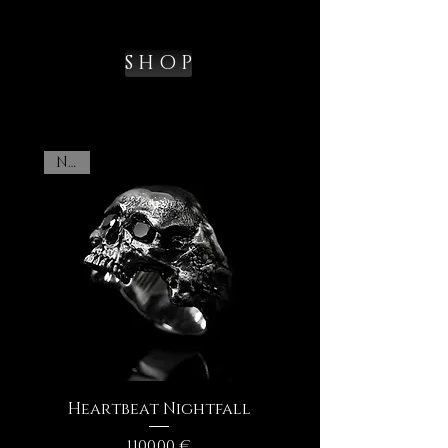
S H O P
New
Heartbeat Nightfall
Prezzo
1100,00 €