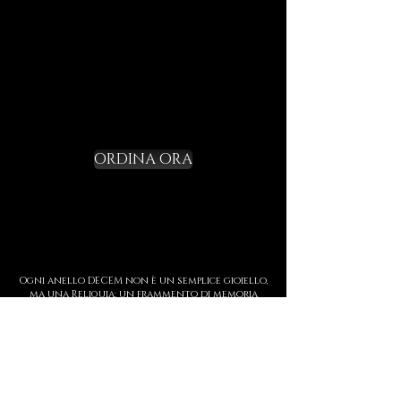
Non un gadget, ma un rito di
iniziazione.
Richiedi il tuo
Starter Kit e varca la
soglia
ORDINA ORA
Ogni anello DECEM non è un semplice gioiello,
ma una Reliquia: un frammento di memoria
forgiato in argento, oro e fuoco.
Indossarlo significa custodire una storia,
incidere sulla pelle un simbolo di forza, di
soglia e di presenza.
Ogni creazione è realizzata interamente a
mano, con dettagli iperrealisti che uniscono
tecniche antiche e scultura contemporanea.