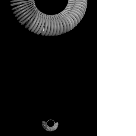
Non è un omaggio qualunque.
È il tuo primo passo dentro
l’universo DECEM.
Uno strumento che porta con
sé simboli, ispirazione e utilità
concreta.
Non una semplice busta, ma un
rituale di accesso.