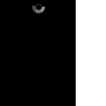
Come funziona
> Ti chiediamo solo di coprire i
costi di invio
(€21)
.
> Se acquisti un anello
DECEM sopra i
€200
, riceverai
un codice promozionale che ti
rimborsa l’intera spesa di
spedizione.
> In pratica: se acquisti, il kit ti
viene rimborsato. Se non
acquisti, il kit resta tuo: una
reliquia DECEM che potrai