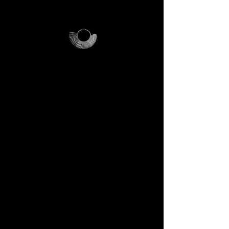
usare e conservare.
Perché è unico
L’anelliera diventa il tuo
strumento personale, il
Magalog la tua mappa, la busta
riutilizzabile il tuo contenitore
di viaggi futuri.
Ogni elemento è pensato per
durare, per parlarti di noi e per
farti entrare in sintonia con il
linguaggio DECEM.