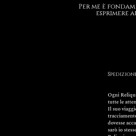
Per me è fondame
esprimere a
Spedizion
Ogni Reliqu
tutte le atte
Il suo viaggi
tracciamento
dovesse acc
sarò io stes