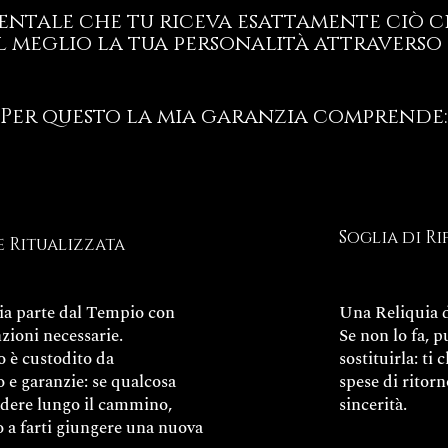
ntale che tu riceva esattamente ciò ch
l meglio la tua personalità attraverso 
Per questo la mia garanzia comprende:
Soglia di Ri
e Ritualizzata
ia parte dal Tempio con
Una Reliquia d
nzioni necessarie.
Se non lo fa, p
o è custodito da
sostituirla: ti 
 e garanzie: se qualcosa
spese di ritorn
adere lungo il cammino,
sincerità.
so a farti giungere una nuova