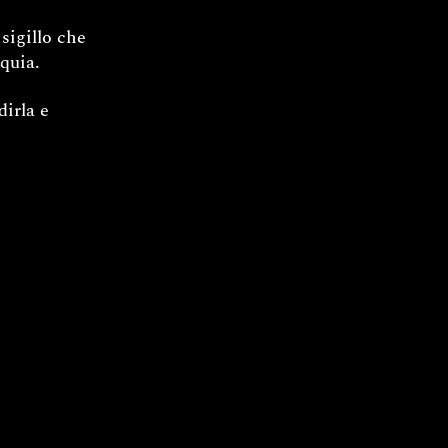
sigillo che
iquia.
irla e