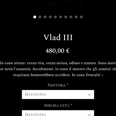
Vlad III
Prezzo
480,00 €
Io sono niente: senza vita, senza anima, odiato e temuto. Sono mor
er tutta l'umanità. Ascoltatemi: io sono il mostro che gli uomini c
respirano bramerebbero uccidere. Io sono Dracula! »
(Gary Oldman) Dal film Dracula di Francis Ford Coppola
Finitura
*
L' anello è realizzato in argento massiccio 925
Seleziona
 tempi di realizzazione del tuo esclusivo gioiello Decem sono di cir
Misura dito
*
15/20 giorni lavorativi.
Seleziona