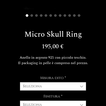
Micro Skull Ring
Prezzo
195,00 €
Anello in argento 925 con piccolo teschio.
Il packaging in pelle è compreso nel prezzo.
 tempi di realizzazione del tuo esclusivo gioiello Decem sono di cir
Misura dito
*
15/20 giorni lavorativi.
FINITURE
Seleziona
Finitura
*
Seleziona