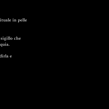
tuale in pelle
sigillo che
iquia.
irla e