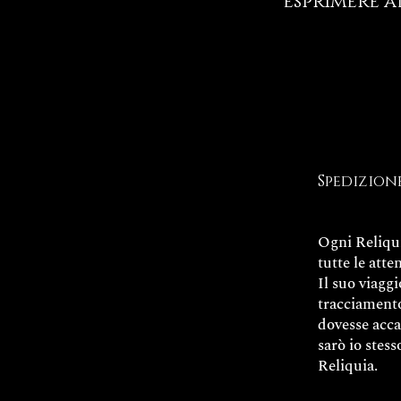
esprimere a
Spedizion
Ogni Reliqu
tutte le atte
Il suo viaggi
tracciamento
dovesse acc
sarò io stes
Reliquia.