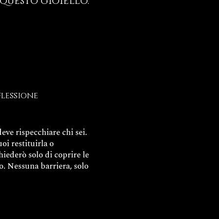
questo gioiello.
flessione
eve rispecchiare chi sei.
uoi restituirla o
chiederò solo di coprire le
o. Nessuna barriera, solo