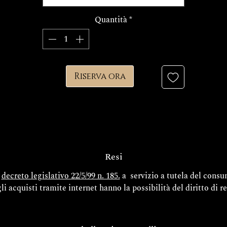
 tempi di realizzazione del tuo esclusivo gioiello Decem sono di cir
15/20 giorni lavorativi.
Quantità
*
FINITURE
Riserva ora
Resi
l
decreto legislativo 22/5/99 n. 185.
a servizio a tutela del cons
gli acquisti tramite internet hanno la possibilità del diritto di r