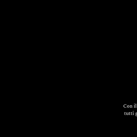
I
Con i
tutti 