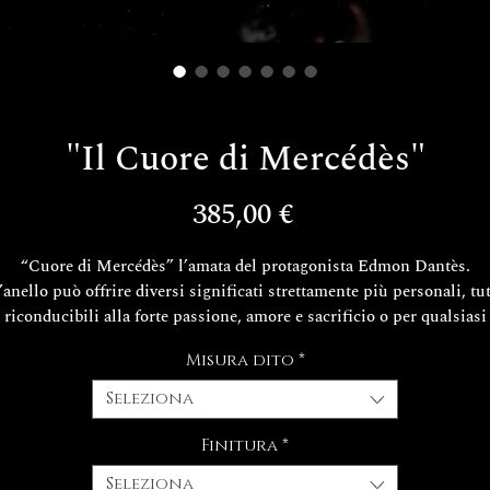
"Il Cuore di Mercédès"
Prezzo
385,00 €
“Cuore di Mercédès” l’amata del protagonista Edmon Dantès.
’anello può offrire diversi significati strettamente più personali, tut
riconducibili alla forte passione, amore e sacrificio o per qualsiasi
attività dello scibile umano che vi lega in modo indissolubile.
Misura dito
*
L'anello è realizzato in argento 925
Seleziona
Il packaging in pelle è compreso nel prezzo.
Finitura
*
Seleziona