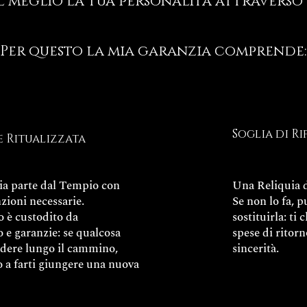
l meglio la tua personalità attraverso 
Per questo la mia garanzia comprende:
Soglia di Ri
e Ritualizzata
ia parte dal Tempio con
Una Reliquia d
nzioni necessarie.
Se non lo fa, p
o è custodito da
sostituirla: ti 
 e garanzie: se qualcosa
spese di ritorn
adere lungo il cammino,
sincerità.
so a farti giungere una nuova