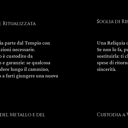
Soglia di Ri
e Ritualizzata
ia parte dal Tempio con
Una Reliquia d
nzioni necessarie.
Se non lo fa, p
o è custodito da
sostituirla: ti 
 e garanzie: se qualcosa
spese di ritorn
adere lungo il cammino,
sincerità.
so a farti giungere una nuova
del Metallo e del
Custodia a 