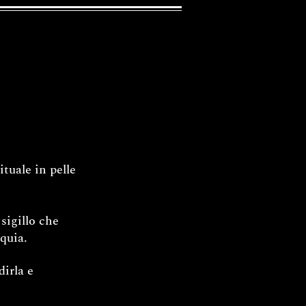
tuale in pelle
sigillo che
iquia.
irla e