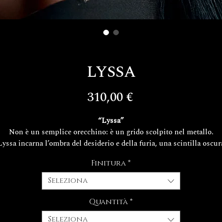
LYSSA
Prezzo
310,00 €
“Lyssa”
Non è un semplice orecchino: è un grido scolpito nel metallo.
Lyssa incarna l’ombra del desiderio e della furia, una scintilla oscur
che abita il volto e lo rende più intenso. Ogni dettaglio è una ferita
Finitura
*
trasformata in bellezza, un frammento che racconta la doppia natur
dell’anima.
Seleziona
Dettagli
Quantità
*
Argento 925 interamente realizzato a mano
Seleziona