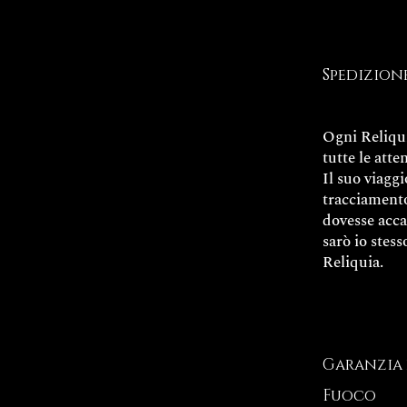
Spedizion
Ogni Reliqu
tutte le atte
Il suo viaggi
tracciamento
dovesse acc
sarò io stes
Reliquia.
Garanzia 
Fuoco