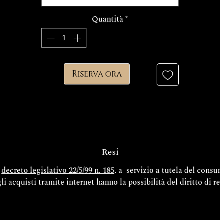
Design ispirato alla forza primordiale e alla mitologia
Lavorazione iperrealista con superfici scolpite singolarmente
Quantità
*
Ossidazione a mano per profondità e carattere
Orecchino venduto come pezzo singolo (possibilità di acquistare 
coppia)
Tempo di realizzazione: circa 15–20 giorni lavorativi
Riserva ora
Resi
l
decreto legislativo 22/5/99 n. 185
. a servizio a tutela del cons
gli acquisti tramite internet hanno la possibilità del diritto di r