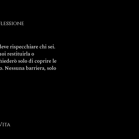
flessione
eve rispecchiare chi sei.
uoi restituirla o
chiederò solo di coprire le
o. Nessuna barriera, solo
Vita