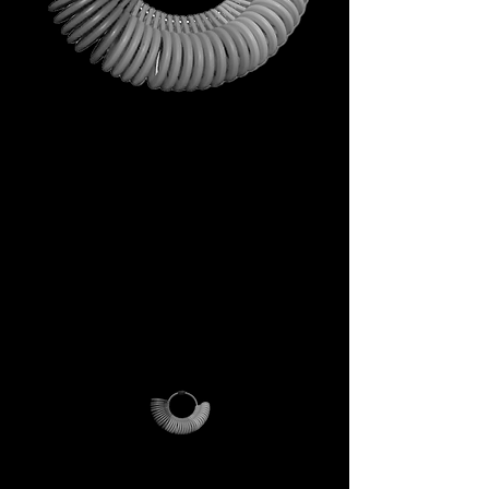
Non è un omaggio qualunque.
È il tuo primo passo dentro
l’universo DECEM.
Uno strumento che porta con
sé simboli, ispirazione e utilità
concreta.
Non una semplice busta, ma un
rituale di accesso.