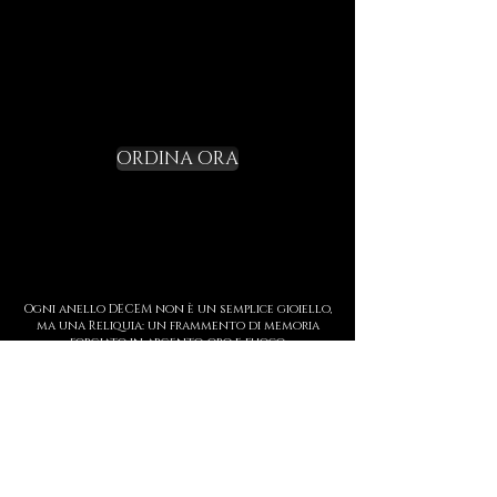
Richiedi il tuo
Starter Kit e varca la
soglia
ORDINA ORA
Ogni anello DECEM non è un semplice gioiello,
ma una Reliquia: un frammento di memoria
forgiato in argento, oro e fuoco.
Indossarlo significa custodire una storia,
incidere sulla pelle un simbolo di forza, di
soglia e di presenza.
Ogni creazione è realizzata interamente a
mano, con dettagli iperrealisti che uniscono
tecniche antiche e scultura contemporanea.
Il tempo di attesa non è una barriera, ma parte
del rito: la lentezza custodisce il valore.
Questo non è un brand. È un Tempio.