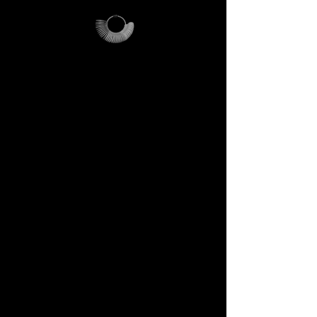
Perché è unico
L’anelliera diventa il tuo
strumento personale, il
Magalog la tua mappa, la busta
riutilizzabile il tuo contenitore
di viaggi futuri.
Ogni elemento è pensato per
durare, per parlarti di noi e per
farti entrare in sintonia con il
linguaggio DECEM.
Non un gadget, ma un rito di
iniziazione.