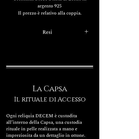
argento 925
Il prezzo è relativo alla coppia.
I tempi di realizzazione del tuo
esclusivo gioiello Decem sono di
Resi
circa 15/20 giorni.
FINITURE
Con il
decreto legislativo 22/5/99 n.
185
. a servizio a tutela del
consumatore tutti gli acquisti
tramite internet hanno la
possibilità del diritto di recesso.
La Capsa
Il rituale di Accesso
Ogni reliquia DECEM è custodita
all’interno della Capsa, una custodia
rituale in pelle realizzata a mano e
impreziosita da un dettaglio in ottone.