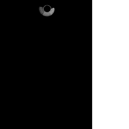
Come funziona
> Ti chiediamo solo di coprire i
costi di invio
(€21)
.
> Se acquisti un anello
DECEM sopra i
€200
, riceverai
un codice promozionale che ti
rimborsa l’intera spesa di
spedizione.
> In pratica: se acquisti, il kit ti
viene rimborsato. Se non
acquisti, il kit resta tuo: una
reliquia DECEM che potrai