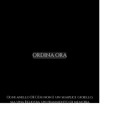
Non un gadget, ma un rito di
iniziazione.
Richiedi il tuo
Starter Kit e varca la
soglia
ORDINA ORA
Ogni anello DECEM non è un semplice gioiello,
ma una Reliquia: un frammento di memoria
forgiato in argento, oro e fuoco.
Indossarlo significa custodire una storia,
incidere sulla pelle un simbolo di forza, di
soglia e di presenza.
Ogni creazione è realizzata interamente a
mano, con dettagli iperrealisti che uniscono
tecniche antiche e scultura contemporanea.