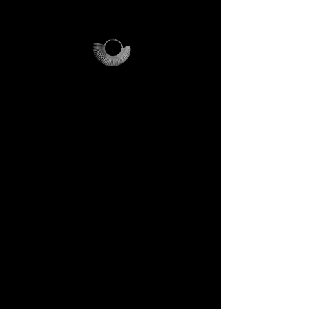
usare e conservare.
Perché è unico
L’anelliera diventa il tuo
strumento personale, il
Magalog la tua mappa, la busta
riutilizzabile il tuo contenitore
di viaggi futuri.
Ogni elemento è pensato per
durare, per parlarti di noi e per
farti entrare in sintonia con il
linguaggio DECEM.