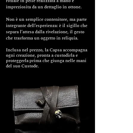
rituale in pelle realizzata a mano e
Dettagli
impreziosita da un dettaglio in ottone.
Argento 925 interamente
Non è un semplice contenitore, ma parte
realizzato a mano
integrante dell’esperienza: è il sigillo che
Struttura a cascata ispirata alle
separa l’attesa dalla rivelazione, il gesto
cotte di maglia medievali
che trasforma un oggetto in reliquia.
Lavorazione iperrealista con
Maglie rifinite singolarmente
Inclusa nel prezzo, la Capsa accompagna
Ossidazione artigianale per
ogni creazione, pronta a custodirla e
proteggerla
profondità e carattere
prima che giunga nelle mani
del suo Custode.
Gioiello pensato per eventi e
momenti di forza
Misura collo: 40 cm regolabili
Tempi di realizzazione: circa 15–
20 giorni lavorativi