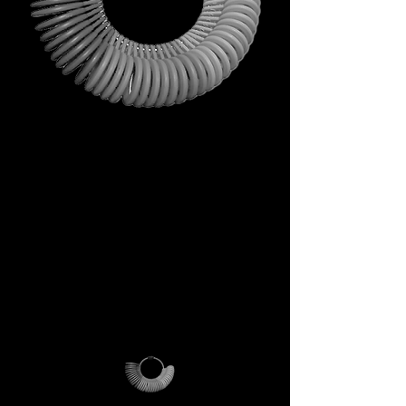
Non è un omaggio qualunque.
È il tuo primo passo dentro
l’universo DECEM.
Uno strumento che porta con
sé simboli, ispirazione e utilità
concreta.
Non una semplice busta, ma un
rituale di accesso.