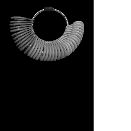
Non è un omaggio qualunque.
È il tuo primo passo dentro
l’universo DECEM.
Uno strumento che porta con
sé simboli, ispirazione e utilità
concreta.
Non una semplice busta, ma un
rituale di accesso.