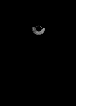
✔️ Busta per spedizioni
riutilizzabile, personalizzata
DECEM.
Come funziona
> Ti chiediamo solo di coprire i
costi di invio
(€21)
.
> Se acquisti un anello
DECEM sopra i
€200
, riceverai
un codice promozionale che ti
rimborsa l’intera spesa di
spedizione.