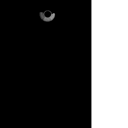
DECEM Starter Kit –
Valore €59 → per te
incluso
Ordina il tuo Starter Kit e
riceverai a casa:
✔️ Anelliera professionale da
orafo (riutilizzabile per
sempre).
✔️ Magalog DECEM – guida
ufficiale al nostro universo
creativo.