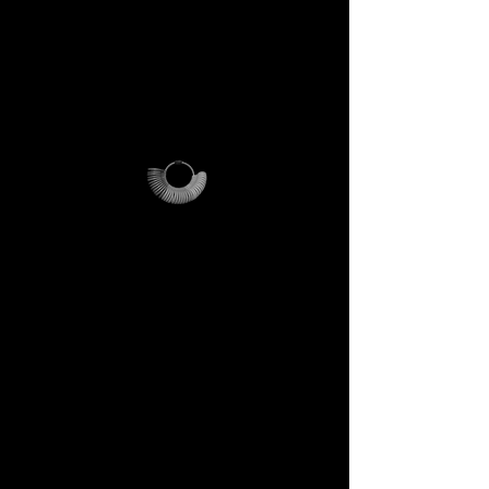
> In pratica: se acquisti, il kit ti
viene rimborsato. Se non
acquisti, il kit resta tuo: una
reliquia DECEM che potrai
usare e conservare.
Perché è unico
L’anelliera diventa il tuo
strumento personale, il
Magalog la tua mappa, la busta
riutilizzabile il tuo contenitore
di viaggi futuri.