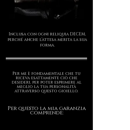
è un simbolo di amore eterno, senza
limiti e infinito. È un regalo da
custodire, un segno di affetto da
portare vicino al cuore.
Il packaging in pelle è compreso nel
Inclusa con ogni reliquia DECEM,
perché anche l’attesa merita la sua
prezzo.
forma.
I tempi di realizzazione sono intorno
ai 20/30 gg. lavorativi
Per me è fondamentale che tu
riceva esattamente ciò che
desideri, per poter esprimere al
meglio la tua personalità
attraverso questo gioiello.
Per questo la mia garanzia
comprende: