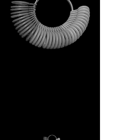
Non è un omaggio qualunque.
È il tuo primo passo dentro
l’universo DECEM.
Uno strumento che porta con
sé simboli, ispirazione e utilità
concreta.
Non una semplice busta, ma un
rituale di accesso.