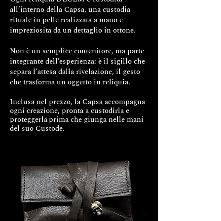
all’interno della Capsa, una custodia
La catena è opzionale, le misure sono
rituale in pelle realizzata a mano e
Cm. 50/60/70/80/90
impreziosita da un dettaglio in ottone.
Tutte le misure delle catene sono
Non è un semplice contenitore, ma parte
regolabili fino a cm.5 a misura
integrante dell’esperienza: è il sigillo che
inferiore.
separa l’attesa dalla rivelazione, il gesto
che trasforma un oggetto in reliquia.
Il cuore, un emblema universale di
amore, affetto e passione. Questo
Inclusa nel prezzo, la Capsa accompagna
delicato ciondolo portafoto a forma di
ogni creazione, pronta a custodirla e
proteggerla
cuore anatomico è una
prima che giunga nelle mani
del suo Custode.
rappresentazione tangibile di questi
sentimenti profondi. Realizzato con
cura e precisione, questo ciondolo è
una testimonianza di bellezza senza
tempo. È un pezzo da indossare con
orgoglio, un regalo per esprimere le
profondità del proprio cuore. Il
ciondolo a forma di cuore anatomico