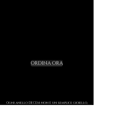
linguaggio DECEM.
Non un gadget, ma un rito di
iniziazione.
Richiedi il tuo
Starter Kit e varca la
soglia
ORDINA ORA
Ogni anello DECEM non è un semplice gioiello,
ma una Reliquia: un frammento di memoria
forgiato in argento, oro e fuoco.
Indossarlo significa custodire una storia,
incidere sulla pelle un simbolo di forza, di
soglia e di presenza.
Ogni creazione è realizzata interamente a