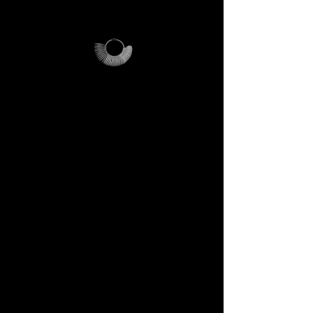
DECEM.
Come funziona
> Ti chiediamo solo di coprire i
costi di invio
(€21)
.
> Se acquisti un anello
DECEM sopra i
€200
, riceverai
un codice promozionale che ti
rimborsa l’intera spesa di
spedizione.
> In pratica: se acquisti, il kit ti
viene rimborsato. Se non