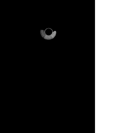
acquisti, il kit resta tuo: una
reliquia DECEM che potrai
usare e conservare.
Perché è unico
L’anelliera diventa il tuo
strumento personale, il
Magalog la tua mappa, la busta
riutilizzabile il tuo contenitore
di viaggi futuri.
Ogni elemento è pensato per
durare, per parlarti di noi e per
farti entrare in sintonia con il