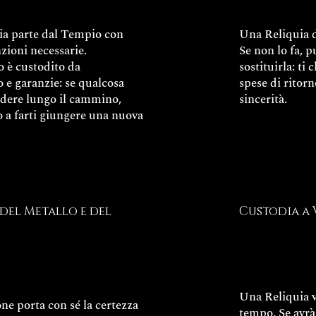
ia parte dal Tempio con
Una Reliquia d
nzioni necessarie.
Se non lo fa, p
o è custodito da
sostituirla: ti 
 e garanzie: se qualcosa
spese di ritorn
adere lungo il cammino,
sincerità.
so a farti giungere una nuova
del Metallo e del
Custodia a 
Una Reliquia vi
ne porta con sé la certezza
tempo. Se avrà