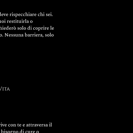
eve rispecchiare chi sei.
uoi restituirla o
chiederò solo di coprire le
o. Nessuna barriera, solo
Vita
ve con te e attraversa il
 bisogno di cure o