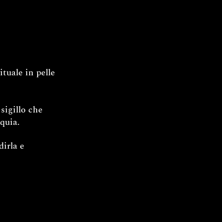
tuale in pelle
sigillo che
iquia.
irla e