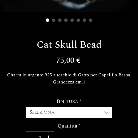
Cat Skull Bead
Prezzo
75,00 €
Charm in argento 925 a teschio di Gatto per Capelli o Barba.
Grandezza cm.1
 tempi di realizzazione del tuo esclusivo gioiello Decem sono di cir
Finitura
*
15/20 giorni lavorativi.
FINITURE
Seleziona
Quantità
*