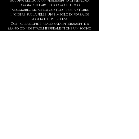
ma una Reliquia: un frammento di memoria
forgiato in argento, oro e fuoco.
Indossarlo significa custodire una storia,
incidere sulla pelle un simbolo di forza, di
soglia e di presenza.
Ogni creazione è realizzata interamente a
mano, con dettagli iperrealisti che uniscono
tecniche antiche e scultura contemporanea.
Il tempo di attesa non è una barriera, ma parte
del rito: la lentezza custodisce il valore.
Questo non è un brand. È un Tempio.
E ogni anello è un sigillo eterno.
MANIFESTO
DECEM è un linguaggio sacro in metallo.
Ogni creazione è un simbolo.
Ogni simbolo, una soglia.
Ogni soglia, un gesto che racconta chi sei,
prima ancora di parlare.
Non è un marchio.
È un tempio.
Leggi il manifesto completo