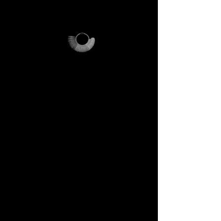
rituale di accesso.
DECEM Starter Kit –
Valore €59 → per te
incluso
Ordina il tuo Starter Kit e
riceverai a casa:
✔️ Anelliera professionale da
orafo (riutilizzabile per
sempre).
✔️ Magalog DECEM – guida