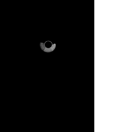
ufficiale al nostro universo
creativo.
✔️ Busta per spedizioni
riutilizzabile, personalizzata
DECEM.
Come funziona
> Ti chiediamo solo di coprire i
costi di invio
(€21)
.
> Se acquisti un anello
DECEM sopra i
€200
, riceverai
un codice promozionale che ti
rimborsa l’intera spesa di