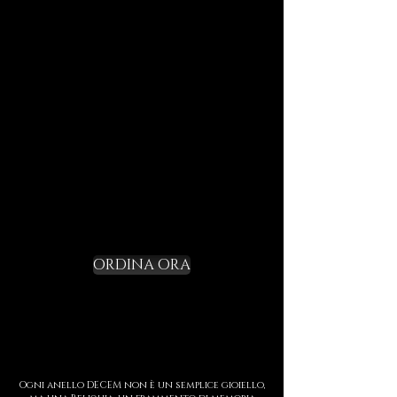
di viaggi futuri.
Ogni elemento è pensato per
durare, per parlarti di noi e per
farti entrare in sintonia con il
linguaggio DECEM.
Non un gadget, ma un rito di
iniziazione.
Richiedi il tuo
Starter Kit e varca la
soglia
ORDINA ORA
Ogni anello DECEM non è un semplice gioiello,