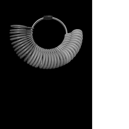
Non è un omaggio qualunque.
È il tuo primo passo dentro
l’universo DECEM.
Uno strumento che porta con
sé simboli, ispirazione e utilità
concreta.
Non una semplice busta, ma un