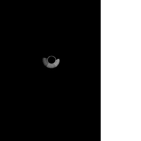
spedizione.
> In pratica: se acquisti, il kit ti
viene rimborsato. Se non
acquisti, il kit resta tuo: una
reliquia DECEM che potrai
usare e conservare.
Perché è unico
L’anelliera diventa il tuo
strumento personale, il
Magalog la tua mappa, la busta
riutilizzabile il tuo contenitore