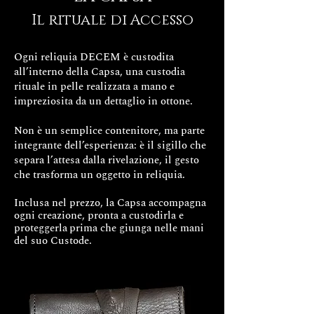
Sarà nostra premura prenotare il
Il rituale di Accesso
ritiro tramite il corriere ad un giorno
e indirizzo a voi più comodo.
Il corriere ritirerà il pacchetto con
Ogni reliquia DECEM è custodita
all’interno della Capsa, una custodia
una etichetta con i nostri dati di
rituale in pelle realizzata a mano e
indirizzo quindi non sarà necessario
impreziosita da un dettaglio in ottone.
scrivere nulla sulla busta.
Non è un semplice contenitore, ma parte
ATTENZIONE: Il servizio è relativo
integrante dell’esperienza: è il sigillo che
solo per spedizioni per l'Italia
separa l’attesa dalla rivelazione, il gesto
che trasforma un oggetto in reliquia.
Inclusa nel prezzo, la Capsa accompagna
ogni creazione, pronta a custodirla e
proteggerla
prima che giunga nelle mani
del suo Custode.